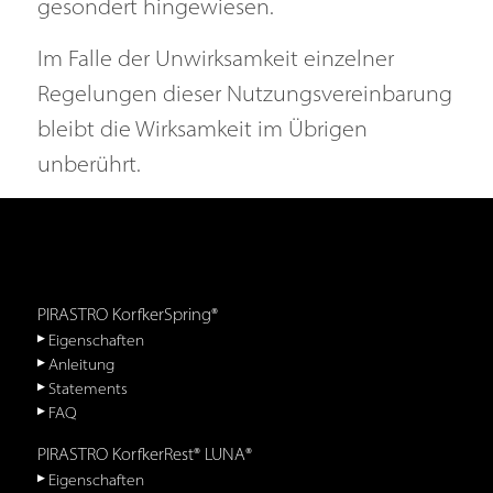
gesondert hingewiesen.
Im Falle der Unwirksamkeit einzelner
Regelungen dieser Nutzungsvereinbarung
bleibt die Wirksamkeit im Übrigen
unberührt.
PIRASTRO KorfkerSpring®
Eigenschaften
Anleitung
Statements
FAQ
PIRASTRO KorfkerRest® LUNA®
Eigenschaften