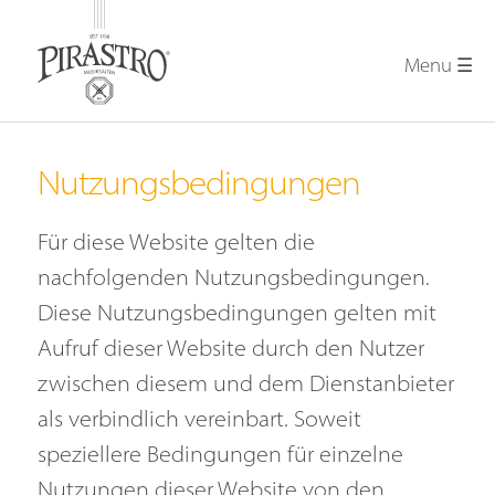
Menu ☰
DE
|
EN
HOME
—
PIRASTRO KorfkerSpring®
Nutzungsbedingungen
Eigenschaften
Anleitung
Für diese Website gelten die
Statements
nachfolgenden Nutzungsbedingungen.
FAQ
Diese Nutzungsbedingungen gelten mit
—
PIRASTRO KorfkerRest® LUNA®
Aufruf dieser Website durch den Nutzer
Eigenschaften
zwischen diesem und dem Dienstanbieter
Anleitung
als verbindlich vereinbart. Soweit
FAQ
speziellere Bedingungen für einzelne
—
Nutzungen dieser Website von den