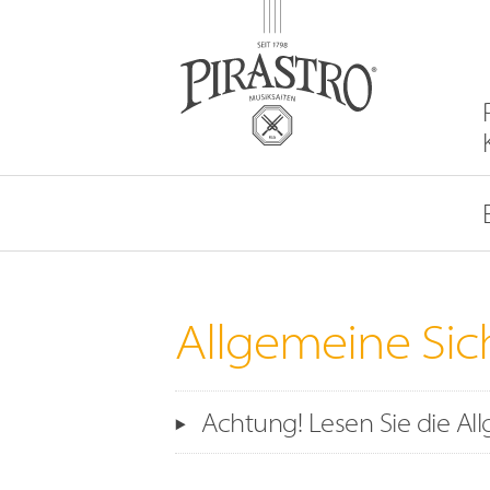
DE
|
EN
Allgemeine Sic
Achtung! Lesen Sie die A
Lesen Sie die Sicherheitshinweise