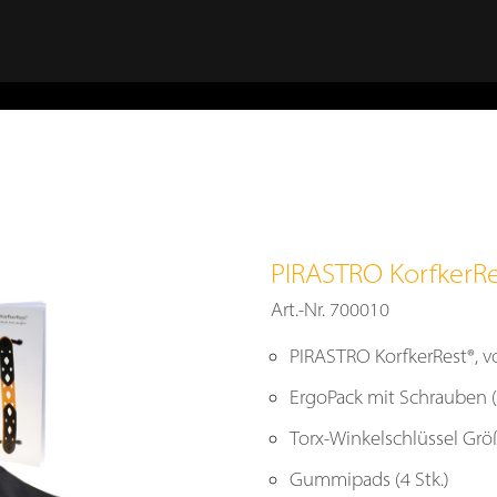
 das ErgoPack weitere
est®, wie im Kapitel
ür Violine
« beschrieben.
weiter über die Schulter.
PIRASTRO KorfkerRes
Art.-Nr. 700010
PIRASTRO KorfkerRest®, v
ErgoPack mit Schrauben (2
Torx-Winkelschlüssel Grö
Brustseite mit zylindrischem
4
Gummipads (4 Stk.)
elenkteil