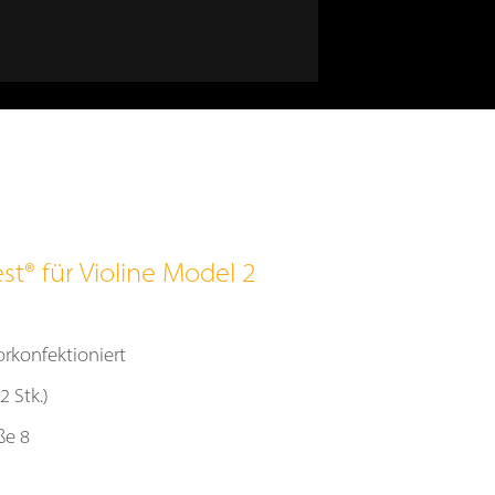
t® für Violine Model 2
orkonfektioniert
 Stk.)
ße 8