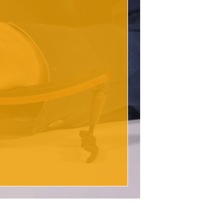
RASTRO KorfkerRest® vornehmen.
uch wird keine Haftung