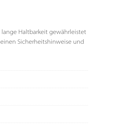
lange Haltbarkeit gewährleistet
emeinen Sicherheitshinweise und
Gummifüße müssen zudem von einem
Rest® aus betrachtet in einer Flucht
r Überprüfung stellen Sie die PIRASTRO
instellungsänderung auf eine gerade