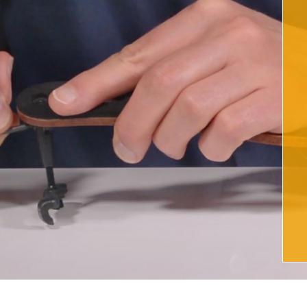
Anpassungen an Ihrer PI
estgezogen sind.
en können zu plötzlicher
Für unsachgemäßen Gebra
t führen.
übernommen.