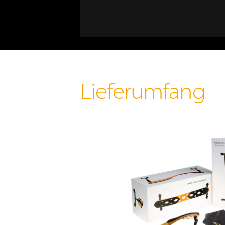
benötigt. In diesem Fall ermöglicht
Einstellungen der PIRASTRO KorfkerR
»
Standardmontagen des ErgoPacks f
WEITER ÜBER DER SCHULTER
Bei S
mit B
greift die KorfkerRest® 
1
4
Lieferumfang
S
Schulterseite mit flachem
B
1
Gelenkteil
G