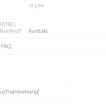
DE
│
EN
RASTRO
fkerRest®
Kontakt
FAQ
rauchsanweisung!
ltsamer Gebrauch des Torxschlüssels