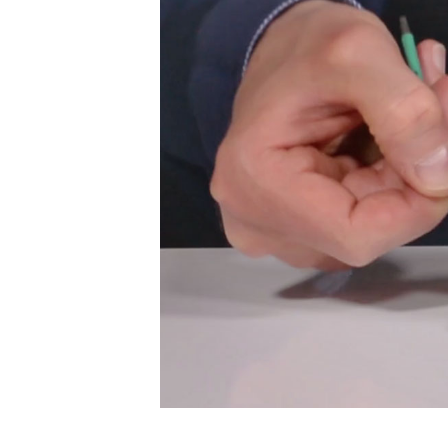
vorgenommen und alle Schrauben f
Unzureichend festgezogene Schraub
Instabilität des Sitzes am Instrumen