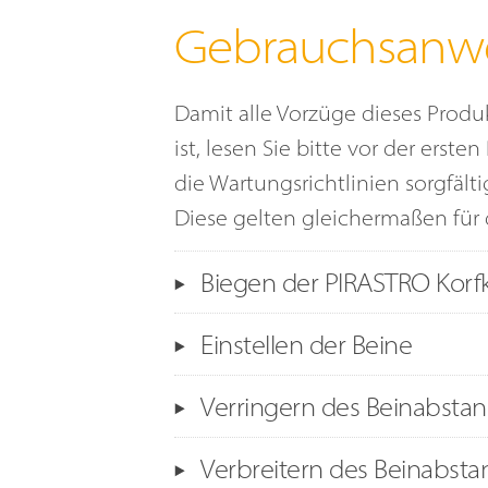
Gebrauchsanw
Damit alle Vorzüge dieses Prod
ist, lesen Sie bitte vor der er
die Wartungsrichtlinien sorgfälti
Diese gelten gleichermaßen für d
Biegen der PIRASTRO Korf
Die PIRASTRO KorfkerRest®
hat eine
Einstellen der Beine
erfahrungsgemäß für viele Spieler ko
PIRASTRO KorfkerRest® ist es, dass 
Jedes Bein hat eine Torx-Schraube,
Verringern des Beinabsta
werden kann, um individuellen Wün
Gelenkbasis verbindet sowie eine To
Abbildung 1 bis 3 dargestellt.
Gelenkbasis mit dem Holzteil verbin
Um den Beinabstand zu verringern 
Verbreitern des Beinabsta
Schrauben richtig festgezogen sind,
PIRASTRO KorfkerRest® zu erhöhen, 