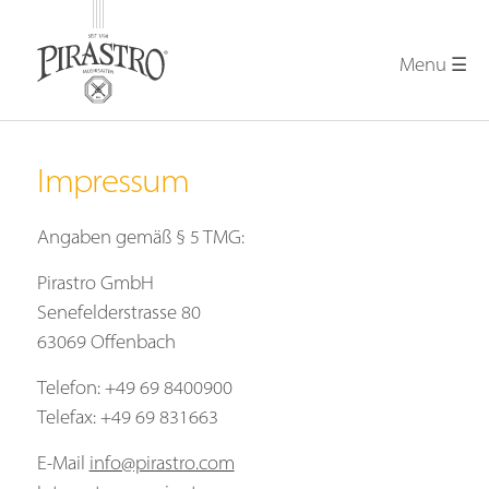
Menu ☰
DE
|
EN
HOME
—
PIRASTRO KorfkerSpring®
Impressum
Eigenschaften
Anleitung
Angaben gemäß § 5 TMG:
Statements
FAQ
Pirastro GmbH
—
Senefelderstrasse 80
PIRASTRO KorfkerRest® LUNA®
63069 Offenbach
Eigenschaften
Telefon: +49 69 8400900
Anleitung
Telefax: +49 69 831663
FAQ
E-Mail
info@pirastro.com
—