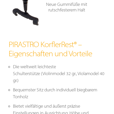
PIRASTRO KorfkerRest®
Neue Gummifüße mit
Eigenschaften
rutschfesterem Halt
Anleitung
Statements
FAQ
—
Kontakt
PIRASTRO KorflerRest® –
Eigenschaften und Vorteile
Die weltweit leichteste
Schulterstütze (Violinmodel 32 gr., Violamodel 40
gr.)
Bequemster Sitz durch individuell biegbarem
Tonholz
Bietet vielfältige und äußerst präzise
Einstellungen in Ausrichtung, Höhe und